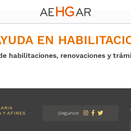
S
YUDA EN HABILITACI
de habilitaciones, renovaciones y trám
SARIA
 Y AFINES
¡Seguinos!