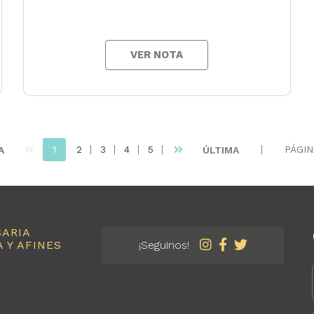
VER NOTA
1
2
3
4
5
PÁGIN
A
ÚLTIMA
SARIA
 Y AFINES
¡Seguinos!