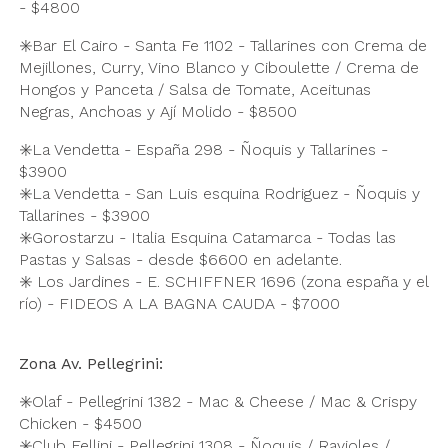
- $4800
✳️Bar El Cairo - Santa Fe 1102 - Tallarines con Crema de
Mejillones, Curry, Vino Blanco y Ciboulette / Crema de
Hongos y Panceta / Salsa de Tomate, Aceitunas
Negras, Anchoas y Ají Molido - $8500
✳️La Vendetta - España 298 - Ñoquis y Tallarines -
$3900
✳️La Vendetta - San Luis esquina Rodriguez - Ñoquis y
Tallarines - $3900
✳️Gorostarzu - Italia Esquina Catamarca - Todas las
Pastas y Salsas - desde $6600 en adelante.
✳️ Los Jardines - E. SCHIFFNER 1696 (zona españa y el
río) - FIDEOS A LA BAGNA CAUDA - $7000
Zona Av. Pellegrini:
✳️Olaf - Pellegrini 1382 - Mac & Cheese / Mac & Crispy
Chicken - $4500
✳️Club Fellini - Pellegrini 1308 - Ñoquis / Ravioles /