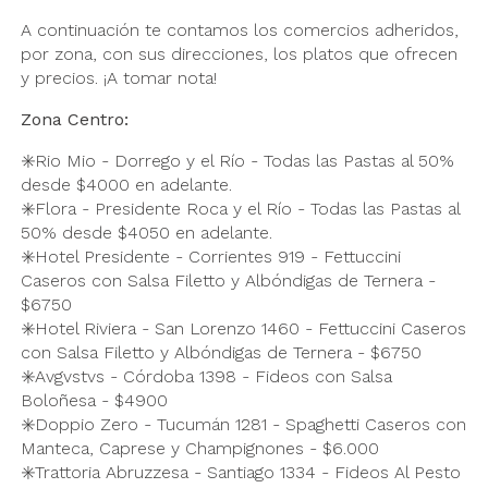
A continuación te contamos los comercios adheridos,
por zona, con sus direcciones, los platos que ofrecen
y precios. ¡A tomar nota!
Zona Centro:
✳️Rio Mio - Dorrego y el Río - Todas las Pastas al 50%
desde $4000 en adelante.
✳️Flora - Presidente Roca y el Río - Todas las Pastas al
50% desde $4050 en adelante.
✳️Hotel Presidente - Corrientes 919 - Fettuccini
Caseros con Salsa Filetto y Albóndigas de Ternera -
$6750
✳️Hotel Riviera - San Lorenzo 1460 - Fettuccini Caseros
con Salsa Filetto y Albóndigas de Ternera - $6750
✳️Avgvstvs - Córdoba 1398 - Fideos con Salsa
Boloñesa - $4900
✳️Doppio Zero - Tucumán 1281 - Spaghetti Caseros con
Manteca, Caprese y Champignones - $6.000
✳️Trattoria Abruzzesa - Santiago 1334 - Fideos Al Pesto