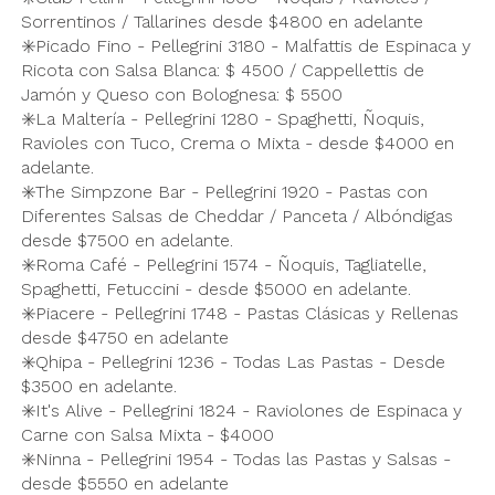
Sorrentinos / Tallarines desde $4800 en adelante
✳️Picado Fino - Pellegrini 3180 - Malfattis de Espinaca y
Ricota con Salsa Blanca: $ 4500 / Cappellettis de
Jamón y Queso con Bolognesa: $ 5500
✳️La Maltería - Pellegrini 1280 - Spaghetti, Ñoquis,
Ravioles con Tuco, Crema o Mixta - desde $4000 en
adelante.
✳️The Simpzone Bar - Pellegrini 1920 - Pastas con
Diferentes Salsas de Cheddar / Panceta / Albóndigas
desde $7500 en adelante.
✳️Roma Café - Pellegrini 1574 - Ñoquis, Tagliatelle,
Spaghetti, Fetuccini - desde $5000 en adelante.
✳️Piacere - Pellegrini 1748 - Pastas Clásicas y Rellenas
desde $4750 en adelante
✳️Qhipa - Pellegrini 1236 - Todas Las Pastas - Desde
$3500 en adelante.
✳️It's Alive - Pellegrini 1824 - Raviolones de Espinaca y
Carne con Salsa Mixta - $4000
✳️Ninna - Pellegrini 1954 - Todas las Pastas y Salsas -
desde $5550 en adelante