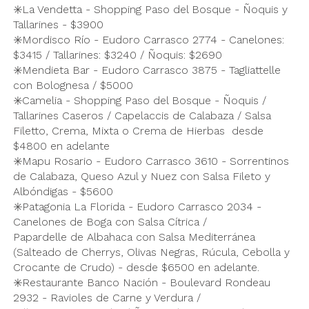
✳️La Vendetta - Shopping Paso del Bosque - Ñoquis y
Tallarines - $3900
✳️Mordisco Río - Eudoro Carrasco 2774 - Canelones:
$3415 / Tallarines: $3240 / Ñoquis: $2690
✳️Mendieta Bar - Eudoro Carrasco 3875 - Tagliattelle
con Bolognesa / $5000
✳️Camelia - Shopping Paso del Bosque - Ñoquis /
Tallarines Caseros / Capelaccis de Calabaza / Salsa
Filetto, Crema, Mixta o Crema de Hierbas desde
$4800 en adelante
✳️Mapu Rosario - Eudoro Carrasco 3610 - Sorrentinos
de Calabaza, Queso Azul y Nuez con Salsa Fileto y
Albóndigas - $5600
✳️Patagonia La Florida - Eudoro Carrasco 2034 -
Canelones de Boga con Salsa Cítrica /
Papardelle de Albahaca con Salsa Mediterránea
(Salteado de Cherrys, Olivas Negras, Rúcula, Cebolla y
Crocante de Crudo) - desde $6500 en adelante.
✳️Restaurante Banco Nación - Boulevard Rondeau
2932 - Ravioles de Carne y Verdura /