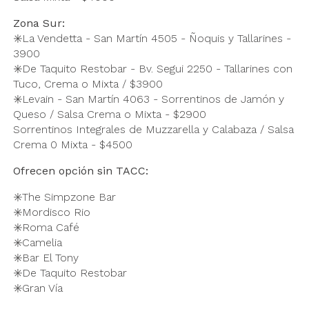
Zona Sur:
✳️La Vendetta - San Martín 4505 - Ñoquis y Tallarines -
3900
✳️De Taquito Restobar - Bv. Segui 2250 - Tallarines con
Tuco, Crema o Mixta / $3900
✳️Levain - San Martín 4063 - Sorrentinos de Jamón y
Queso / Salsa Crema o Mixta - $2900
Sorrentinos Integrales de Muzzarella y Calabaza / Salsa
Crema 0 Mixta - $4500
Ofrecen opción sin TACC:
✳️The Simpzone Bar
✳️Mordisco Rio
✳️Roma Café
✳️Camelia
✳️Bar El Tony
✳️De Taquito Restobar
✳️Gran Vía