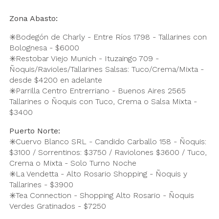
Zona Abasto:
✳️Bodegón de Charly - Entre Ríos 1798 - Tallarines con
Bolognesa - $6000
✳️Restobar Viejo Munich - Ituzaingo 709 -
Ñoquis/Ravioles/Tallarines Salsas: Tuco/Crema/Mixta -
desde $4200 en adelante
✳️Parrilla Centro Entrerriano - Buenos Aires 2565
Tallarines o Ñoquis con Tuco, Crema o Salsa Mixta -
$3400
Puerto Norte:
✳️Cuervo Blanco SRL - Candido Carballo 158 - Ñoquis:
$3100 / Sorrentinos: $3750 / Raviolones $3600 / Tuco,
Crema o Mixta - Solo Turno Noche
✳️La Vendetta - Alto Rosario Shopping - Ñoquis y
Tallarines - $3900
✳️Tea Connection - Shopping Alto Rosario - Ñoquis
Verdes Gratinados - $7250