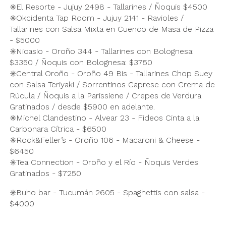
✳️El Resorte - Jujuy 2498 - Tallarines / Ñoquis $4500
✳️Okcidenta Tap Room - Jujuy 2141 - Ravioles /
Tallarines con Salsa Mixta en Cuenco de Masa de Pizza
- $5000
✳️Nicasio - Oroño 344 - Tallarines con Bolognesa:
$3350 / Ñoquis con Bolognesa: $3750
✳️Central Oroño - Oroño 49 Bis - Tallarines Chop Suey
con Salsa Teriyaki / Sorrentinos Caprese con Crema de
Rúcula / Ñoquis a la Parissiene / Crepes de Verdura
Gratinados / desde $5900 en adelante.
✳️Michel Clandestino - Alvear 23 - Fideos Cinta a la
Carbonara Cítrica - $6500
✳️Rock&Feller’s - Oroño 106 - Macaroni & Cheese -
$6450
✳️Tea Connection - Oroño y el Río - Ñoquis Verdes
Gratinados - $7250
✳️Buho bar - Tucumán 2605 - Spaghettis con salsa -
$4000