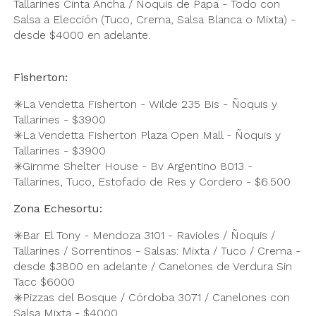
Tallarines Cinta Ancha / Ñoquis de Papa - Todo con
Salsa a Elección (Tuco, Crema, Salsa Blanca o Mixta) -
desde $4000 en adelante.
Fisherton:
✳️La Vendetta Fisherton - Wilde 235 Bis - Ñoquis y
Tallarines - $3900
✳️La Vendetta Fisherton Plaza Open Mall - Ñoquis y
Tallarines - $3900
✳️Gimme Shelter House - Bv Argentino 8013 -
Tallarines, Tuco, Estofado de Res y Cordero - $6.500
Zona Echesortu:
✳️Bar El Tony - Mendoza 3101 - Ravioles / Ñoquis /
Tallarines / Sorrentinos - Salsas: Mixta / Tuco / Crema -
desde $3800 en adelante / Canelones de Verdura Sin
Tacc $6000
✳️Pizzas del Bosque / Córdoba 3071 / Canelones con
Salsa Mixta - $4000